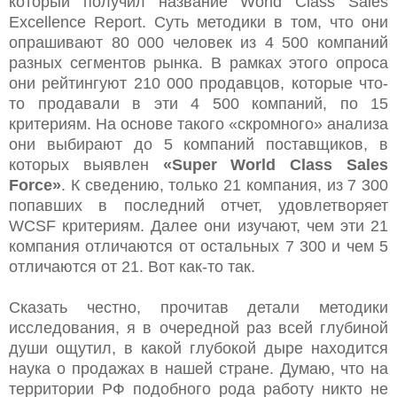
который получил название World Class Sales
Ex
c
el
lence
Report
. Суть методики в том, что они
опрашивают 80 000 человек из 4 500 компаний
разных сегментов рынка. В рамках этого опроса
они рейтингуют 210 000 продавцов, которые что-
то продавали в эти 4 500 компаний, по 15
критериям. На основе такого «скромного» анализа
они выбирают до 5 компаний поставщиков, в
которых выявлен
«Super World Class Sales
Force»
. К сведению, только 21 компания, из 7 300
попавших в последний отчет, удовлетворяет
WCSF критериям. Далее они изучают, чем эти 21
компания отличаются от остальных 7 300 и чем 5
отличаются от 21. Вот как-то так.
Сказать честно, прочитав детали методики
исследования, я в очередной раз всей глубиной
души ощутил, в какой глубокой дыре находится
наука о продажах в нашей стране. Думаю, что на
территории РФ подобного рода работу никто не